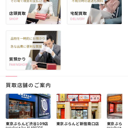
その場で現金お支払い
不成立時の返送も無料
店頭買取
宅配買取
SHOP
DELIVERY
品物を一時的にお預かり
急な出費に便利な質屋
質預かり
PAWNSHOP
買取店舗のご案内
東京ぶらんど渋谷109店
東京ぶらんど新宿南口店
東京ぶらん
produce by ALAMODE
produce by