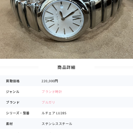
商品詳細
買取価格
220,000円
ジャンル
ブランド時計
ブランド
ブルガリ
シリーズ・型番
ルチェア LU28S
素材
ステンレススチール