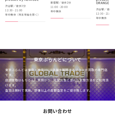
新宿駅／徒歩2分
ORANGE BO
渋谷駅／徒歩3分
11:00 - 20:00
渋谷駅／徒歩3
12:30 - 21:00
年中無休
12:30 - 21:00
年中無休（年末年始を除く）
年中無休
東京ぶらんどについて
東京ぶらんどは東京・神奈川に5店舗を展開するブランド買取の専門店
です。
店頭買取はもちろん、質預かり、宅配買取と便利な買取方法をご利用頂
けます。
査定は無料で実施。想像以上の高額査定をご提示致します。
お問い合わせ