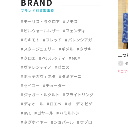
BRAND
ブランド別買取事例
モーリス・ラクロア
ノモス
ビルウォールレザー
フェンディ
ミキモト
フレッド
バレンシアガ
スタージュエリー
ギメル
タサキ
二つ
クロエ
ベルルッティ
MCM
4
ヴァレンティノ
ゼニス
ゴヤ
ボッテガヴェネタ
ダミアーニ
セイコー
チューダー
ジャガー・ルクルト
ブライトリング
ディオール
ロエベ
オーデマ ピゲ
IWC
ゴヤール
ハミルトン
タグホイヤー
ショパール
ウブロ