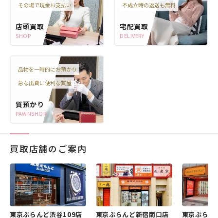
その場で現金お支払い
不成立時の返送も無料
店頭買取
宅配買取
SHOP
DELIVERY
品物を一時的にお預かり
急な出費に便利な質屋
質預かり
PAWNSHOP
買取店舗のご案内
東京ぶらんど渋谷109店
東京ぶらんど新宿南口店
東京ぶらん