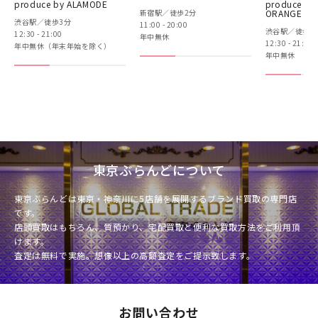
produce by ALAMODE
produce by
新宿駅／徒歩2分
ORANGE BO
渋谷駅／徒歩3分
11:00 - 20:00
渋谷駅／徒歩3
12:30 - 21:00
年中無休
12:30 - 21:00
年中無休（年末年始を除く）
年中無休
東京ぶらんどについて
東京ぶらんどは東京・神奈川に5店舗を展開するブランド買取の専門店
です。
店頭買取はもちろん、質預かり、宅配買取と便利な買取方法をご利用頂
けます。
査定は無料で実施。想像以上の高額査定をご提示致します。
お問い合わせ