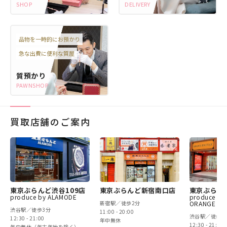
SHOP
DELIVERY
品物を一時的にお預かり
急な出費に便利な質屋
質預かり
PAWNSHOP
買取店舗のご案内
東京ぶらんど渋谷109店
東京ぶらんど新宿南口店
東京ぶらん
produce by ALAMODE
produce by
新宿駅／徒歩2分
ORANGE BO
渋谷駅／徒歩3分
11:00 - 20:00
渋谷駅／徒歩3
12:30 - 21:00
年中無休
12:30 - 21:00
年中無休（年末年始を除く）