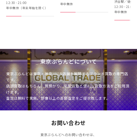
渋谷駅／徒歩3
12:30 - 21:00
年中無休
12:30 - 21:00
年中無休（年末年始を除く）
年中無休
東京ぶらんどについて
東京ぶらんどは東京・神奈川に5店舗を展開するブランド買取の専門店
です。
店頭買取はもちろん、質預かり、宅配買取と便利な買取方法をご利用頂
けます。
査定は無料で実施。想像以上の高額査定をご提示致します。
お問い合わせ
東京ぶらんどへのお問い合わせは、