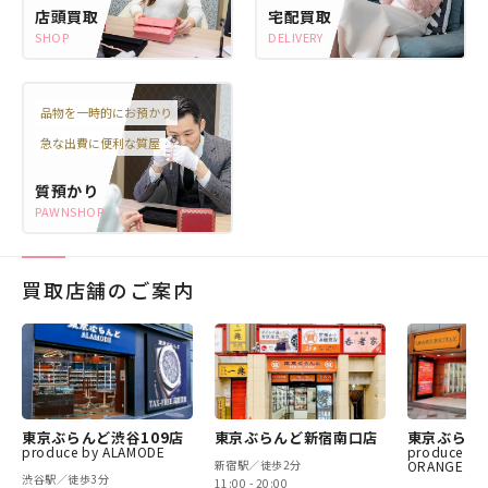
店頭買取
宅配買取
SHOP
DELIVERY
品物を一時的にお預かり
急な出費に便利な質屋
質預かり
PAWNSHOP
買取店舗のご案内
東京ぶらんど渋谷109店
東京ぶらんど新宿南口店
東京ぶらん
produce by ALAMODE
produce by
新宿駅／徒歩2分
ORANGE BO
渋谷駅／徒歩3分
11:00 - 20:00