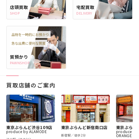
店頭買取
宅配買取
SHOP
DELIVERY
品物を一時的にお預かり
急な出費に便利な質屋
質預かり
PAWNSHOP
買取店舗のご案内
東京ぶらんど渋谷109店
東京ぶらんど新宿南口店
東京ぶらん
produce by ALAMODE
produce by
新宿駅／徒歩2分
ORANGE BO