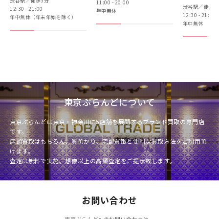
渋谷駅／徒歩3分
11:00 - 20:00
渋谷駅／徒歩3
12:30 - 21:00
年中無休
12:30 - 21:00
年中無休（年末年始を除く）
年中無休
東京ぶらんどについて
東京ぶらんどは東京・神奈川に5店舗を展開するブランド買取の専門店
です。
店頭買取はもちろん、質預かり、宅配買取と便利な買取方法をご利用頂
けます。
査定は無料で実施。想像以上の高額査定をご提示致します。
お問い合わせ