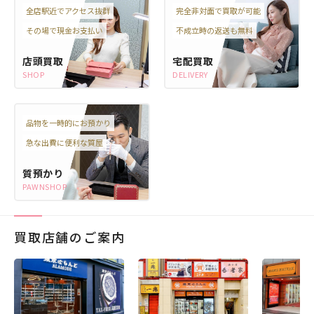
全店駅近でアクセス抜群
完全非対面で買取が可能
その場で現金お支払い
不成立時の返送も無料
店頭買取
宅配買取
SHOP
DELIVERY
品物を一時的にお預かり
急な出費に便利な質屋
質預かり
PAWNSHOP
買取店舗のご案内