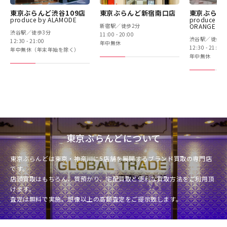
東京ぶらんど渋谷109店
東京ぶらんど新宿南口店
東京ぶらん
produce by ALAMODE
produce by
新宿駅／徒歩2分
ORANGE BO
渋谷駅／徒歩3分
11:00 - 20:00
渋谷駅／徒歩3
12:30 - 21:00
年中無休
12:30 - 21:00
年中無休（年末年始を除く）
年中無休
東京ぶらんどについて
東京ぶらんどは東京・神奈川に5店舗を展開するブランド買取の専門店
です。
店頭買取はもちろん、質預かり、宅配買取と便利な買取方法をご利用頂
けます。
査定は無料で実施。想像以上の高額査定をご提示致します。