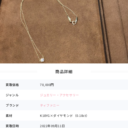
商品詳細
買取価格
70,000円
ジャンル
ジュエリー・アクセサリー
ブランド
ティファニー
素材
K18YG×ダイヤモンド（0.18ct）
買取日時
2022年09月11日